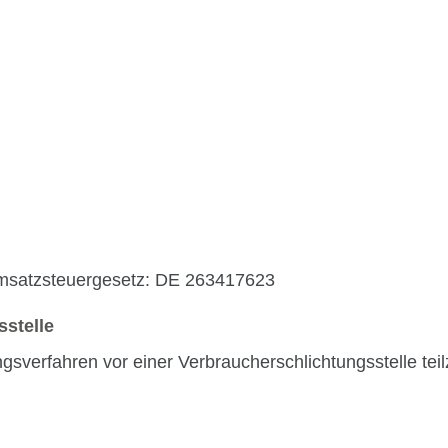
Umsatzsteuergesetz: DE 263417623
­stelle
gungsverfahren vor einer Verbraucherschlichtungsstelle te