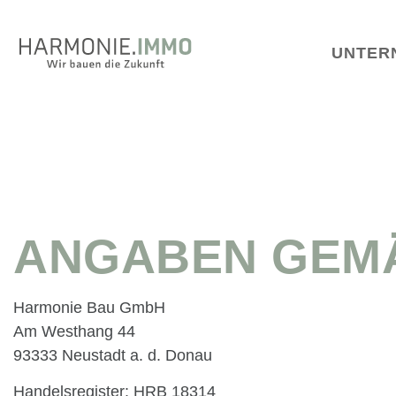
Zum
Inhalt
UNTER
springen
ANGABEN GEMÄS
Harmonie Bau GmbH
Am Westhang 44
93333 Neustadt a. d. Donau
Handelsregister: HRB 18314