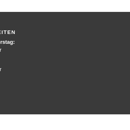
ITEN
rstag:
r
r